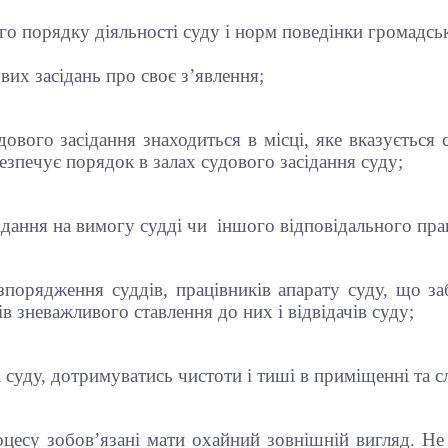
о порядку діяльності суду і норм поведінки громадсь
вих засідань про своє з’явлення;
ового засідання знаходиться в місці, яке вказується 
зпечує порядок в залах судового засідання суду;
ідання на вимогу судді чи іншого відповідального пра
зпорядження суддів, працівників апарату суду, що з
в зневажливого ставлення до них і відвідачів суду;
 суду, дотримуватись чистоти і тиші в приміщенні та
оцесу зобов’язані мати охайний зовнішній вигляд. Не