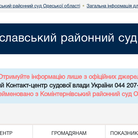
ький районний суд Одеської області
Загальна інформація д
•
лавський районний суд 
Отримуйте інформацію лише з офіційних джере
й Контакт-центр судової влади України 044 207
ейменовано з Комінтернівський районний суд О
ЕНТР
ГРОМАДЯНАМ
ПОКАЗНИК