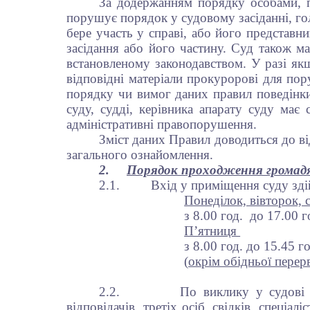
За додержанням порядку особами, п
порушує порядок у судовому засіданні, г
бере участь у справі, або його представни
засідання або його частину. Суд також ма
встановленому законодавством. У разі як
відповідні матеріали прокуророві для по
порядку чи вимог даних правил поведінки
суду, судді, керівника апарату суду має
адміністративні правопорушення.
Зміст даних Правил доводиться до в
загального ознайомлення.
2.
Порядок проходження громадя
2.1.
Вхід у приміщення суду зд
Понеділок, вівторок, 
з 8.00 год. до 17.00 
П’ятниця
з 8.00 год. до 15.45 г
(
окрім обідньої пере
2.2.
По виклику у судові з
відповідачів, третіх осіб, свідків, спеціа