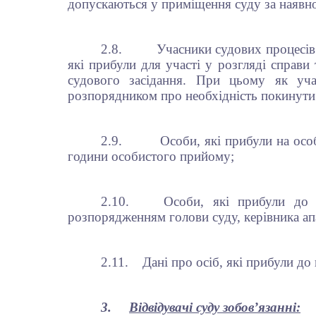
допускаються у приміщення суду за наявнос
2.8.
Учасники судових процесів
які прибули для участі у розгляді справ
судового засідання. При цьому як уча
розпорядником про необхідність покинути 
2.9.
Особи, які прибули на осо
години особистого прийому;
2.10.
Особи, які прибули до 
розпорядженням голови суду, керівника ап
2.11.
Дані про осіб, які прибули д
3.
Відвідувачі суду зобов’язанні: