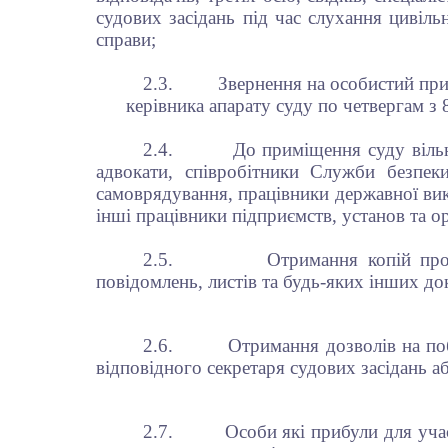
судових засідань під час слухання цивіль
справи;
2.3.
Звернення на особистий при
керівника апарату суду по четвергам з 8.
2.4.
До приміщення суду вільно
адвокати, співробітники Служби безпек
самоврядування, працівники державної вик
інші працівники підприємств, установ та о
2.5.
Отримання копій проце
повідомлень, листів та будь-яких інших до
2.6.
Отримання дозволів на по
відповідного секретаря судових засідань аб
2.7.
Особи які прибули для участ