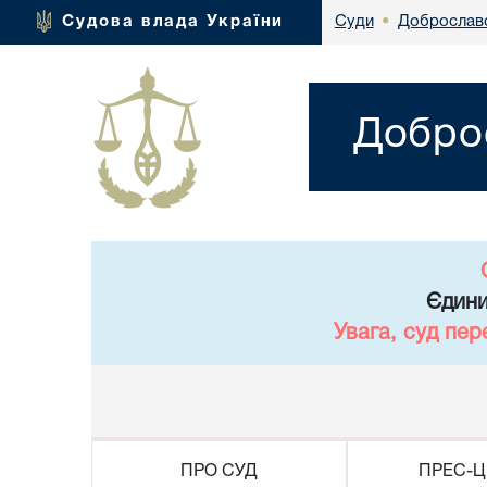
Доброславс
Судова влада України
Суди
•
Доброс
Єдини
Увага, суд пер
ПРО СУД
ПРЕС-Ц