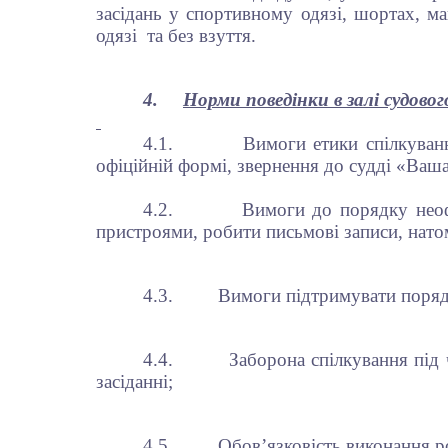
засідань у спортивному одязі, шортах, ма
одязі та без взуття.
4.
Норми поведінки в залі судовог
4.1.
Вимоги етики спілкуванн
офіційній формі, звернення до судді «Ваша
4.2.
Вимоги до порядку неоф
пристроями, робити письмові записи, натом
4.3.
Вимоги підтримувати порядо
4.4.
Заборона спілкування під
засіданні;
4.5.
Обов’язковість виконання ро