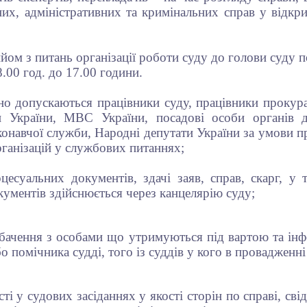
них, адміністративних та кримінальних справ у відкр
йом з питань організації роботи суду до голови суду 
00 год. до 17.00 години.
 допускаються працівники суду, працівники прокуратур
и України, МВС України, посадові особи органів д
онавчої служби, Народні депутати України за умови п
рганізацій у службових питаннях;
суальних документів, здачі заяв, справ, скарг, у т
кументів здійснюється через канцелярію суду;
бачення з особами що утримуються під вартою та інф
о помічника судді, того із суддів у кого в провадженні
і у судових засіданнях у якості сторін по справі, свідк