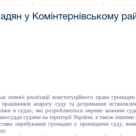
адян у Комінтернівському ра
В.о.голов
__________
«1
ш повної реалізації конституційного права громадян
 і працівників апарату суду та дотримання встановл
інки в судах, які розробляються окремо кожним суд
восуддя судами на території України, а також іншими
стави перебування громадян у приміщенні суду, вим
ду.