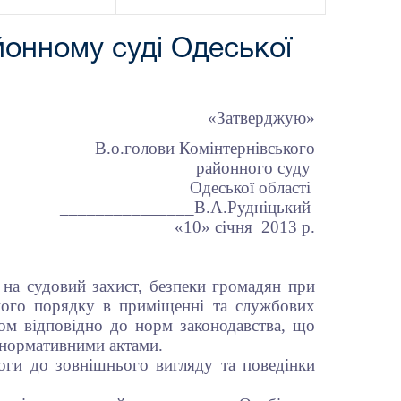
йонному суді Одеської
«Затверджую»
и Комінтернівського
районного суду
Одеської області
_____В.А.Рудніцький
0» січня 2013 р.
 на судовий захист, безпеки громадян при
еного порядку в приміщенні та службових
ом відповідно до норм законодавства, що
 нормативними актами.
оги до зовнішнього вигляду та поведінки