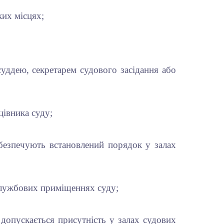
ких місцях;
суддею, секретарем судового засідання або
цівника суду;
абезпечують встановлений порядок у залах
 службових приміщеннях суду;
 допускається присутність у залах судових