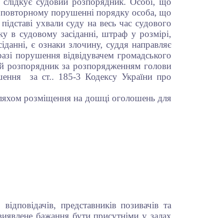
, слідкує судовий розпорядник. Особі, що
и повторному порушенні порядку особа, що
 підставі ухвали суду на весь час судового
ку в судовому засіданні, штраф у розмірі,
данні, є ознаки злочину, суддя направляє
разі порушення відвідувачем громадського
вий розпорядник за розпорядженням голови
ушення за ст.. 185-3 Кодексу України про
шляхом розміщення на дошці оголошень для
 відповідачів, представників позивачів та
и, виявлене бажання бути присутніми у залах