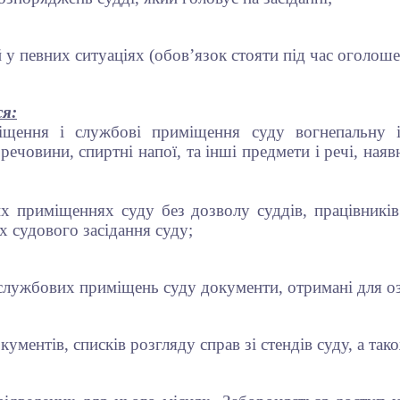
 у певних ситуаціях (обов’язок стояти під час оголош
ся:
щення і службові приміщення суду вогнепальну і 
речовини, спиртні напої, та інші предмети і речі, наявн
х приміщеннях суду без дозволу суддів, працівників
х судового засідання суду;
службових приміщень суду документи, отримані для оз
ументів, списків розгляду справ зі стендів суду, а та