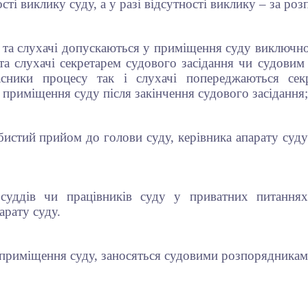
ті виклику суду, а у разі відсутності виклику – за ро
 та слухачі допускаються у приміщення суду виключно
и та слухачі секретарем судового засідання чи судов
сники процесу так і слухачі попереджаються сек
приміщення суду після закінчення судового засідання;
бистий прийом до голови суду, керівника апарату суд
суддів чи працівників суду у приватних питання
арату суду.
о приміщення суду, заносяться судовими розпорядникам