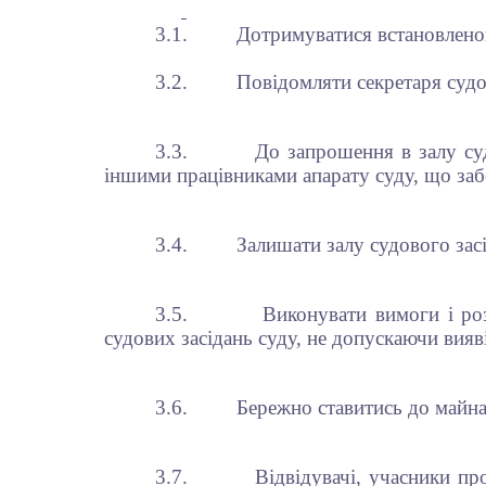
3.1.
Дотримуватися встановленог
3.2.
Повідомляти секретаря судо
3.3.
До запрошення в залу суд
іншими працівниками апарату суду, що забе
3.4.
Залишати залу судового зас
3.5.
Виконувати вимоги і ро
судових засідань суду, не допускаючи вияві
3.6.
Бережно ставитись до майна
3.7.
Відвідувачі, учасники пр