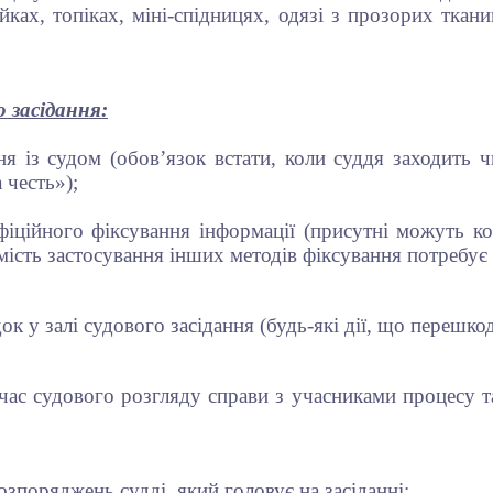
йках, топіках, міні-спідницях, одязі з прозорих ткан
о засідання:
я із судом (обов’язок встати, коли суддя заходить ч
 честь»);
іційного фіксування інформації (присутні можуть ко
ість застосування інших методів фіксування потребує 
к у залі судового засідання (будь-які дії, що перешк
 час судового розгляду справи з учасниками процесу 
зпоряджень судді, який головує на засіданні;