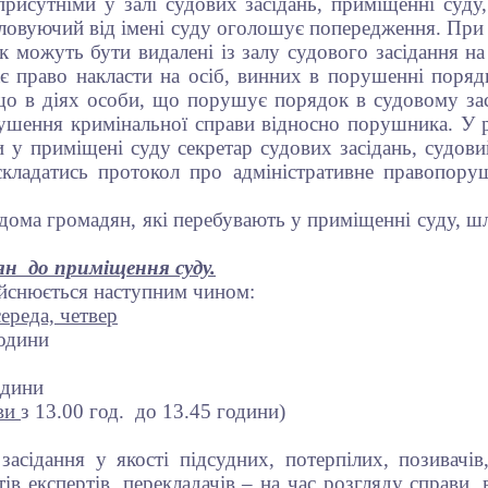
рисутніми у залі судових засідань, приміщенні суду
оловуючий від імені суду оголошує попередження. Пр
к можуть бути видалені із залу судового засідання на
є право накласти на осіб, винних в порушенні поряд
що в діях особи, що порушує порядок в судовому засі
рушення кримінальної справи відносно порушника. У 
 у приміщені суду секретар судових засідань, судо
 складатись протокол про адміністративне правопор
ідома громадян, які перебувають у приміщенні суду, 
н до приміщення суду.
ійснюється наступним чином:
середа, четвер
години
одини
рви
з 13.00 год. до 13.45 години)
асідання у якості підсудних, потерпілих, позивачів,
лістів експертів, перекладачів – на час розгляду справ