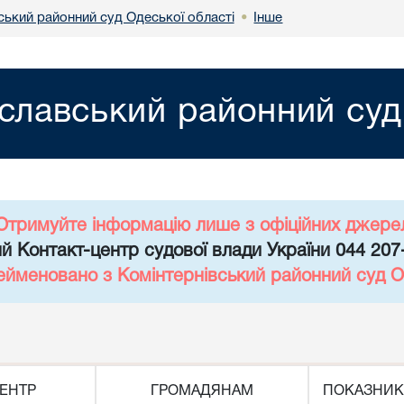
ький районний суд Одеської області
Інше
•
лавський районний суд 
Отримуйте інформацію лише з офіційних джере
й Контакт-центр судової влади України 044 207
ейменовано з Комінтернівський районний суд О
ЕНТР
ГРОМАДЯНАМ
ПОКАЗНИК