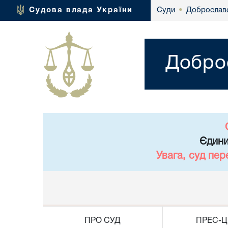
Доброславс
Судова влада України
Суди
•
Доброс
Єдини
Увага, суд пер
ПРО СУД
ПРЕС-Ц