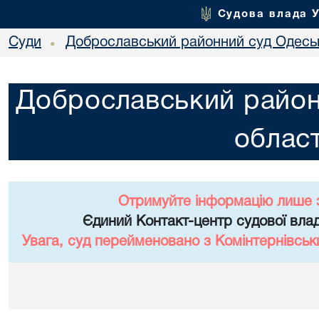
Судова влада 
Суди
Доброславський районний суд Одеськ
•
Доброславський район
област
Отримуйте інформацію лише 
Єдиний Контакт-центр судової влад
Увага, суд перейменовано з Комінтернівськ