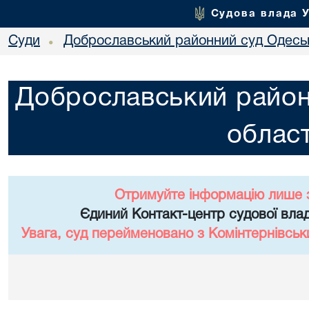
Судова влада 
Суди
Доброславський районний суд Одеськ
•
Доброславський район
област
Отримуйте інформацію лише 
Єдиний Контакт-центр судової влад
Увага, суд перейменовано з Комінтернівськ