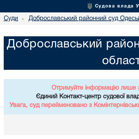
Судова влада 
Суди
Доброславський районний суд Одеськ
•
Доброславський район
област
Отримуйте інформацію лише 
Єдиний Контакт-центр судової влад
Увага, суд перейменовано з Комінтернівськ