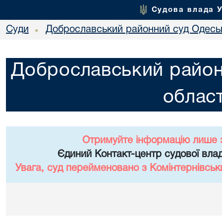
Судова влада 
Суди
Доброславський районний суд Одеськ
•
Доброславський район
област
Отримуйте інформацію лише 
Єдиний Контакт-центр судової влад
Увага, суд перейменовано з Комінтернівськ