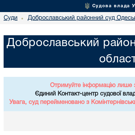
Судова влада 
Суди
Доброславський районний суд Одеськ
•
Доброславський район
област
Отримуйте інформацію лише 
Єдиний Контакт-центр судової влад
Увага, суд перейменовано з Комінтернівськ