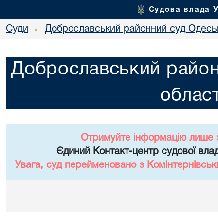
Судова влада 
Суди
Доброславський районний суд Одеськ
•
Доброславський район
област
Отримуйте інформацію лише 
Єдиний Контакт-центр судової влад
Увага, суд перейменовано з Комінтернівськ