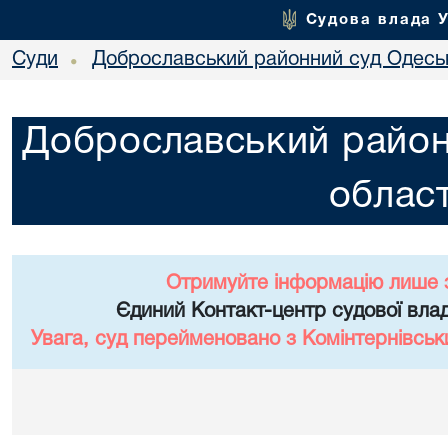
Судова влада 
Суди
Доброславський районний суд Одеськ
•
Доброславський район
област
Отримуйте інформацію лише 
Єдиний Контакт-центр судової влад
Увага, суд перейменовано з Комінтернівськ