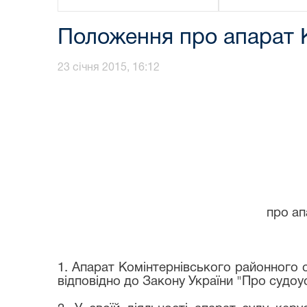
Положення про апарат К
23 січня 2015, 16:12
про а
1. Апарат Комінтернівського районного с
відповідно до Закону України "Про судоуст