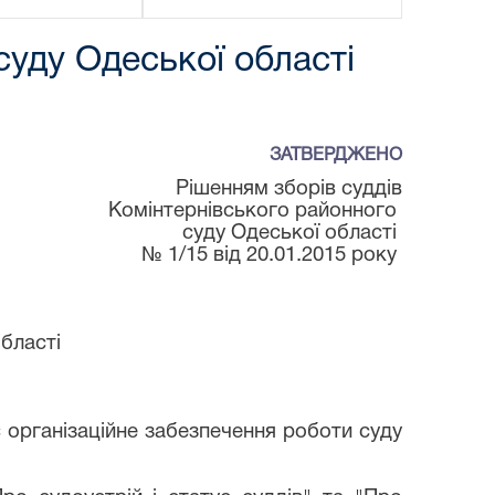
уду Одеської області
ЗАТВЕРДЖЕНО
ям збор
ів
суддів
ького районного
кої області
1/15 від 20.01.2015 року
області
є організаційне забезпечення роботи суду