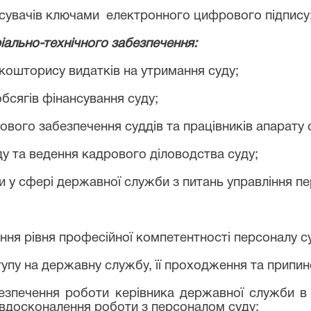
исувачів ключами електронного цифрового підпису
ріально-технічного забезпечення:
кошторису видатків на утримання cуду;
бсягів фінансування суду;
вого забезпечення суддів та працівників апарату 
у та ведення кадрового діловодства суду;
и у сфері державної служби з питань управління п
ення рівня професійної компетентності персоналу с
пу на державну службу, її проходження та припин
безпечення роботи керівника державної служби в 
 вдосконалення роботи з персоналом суду;