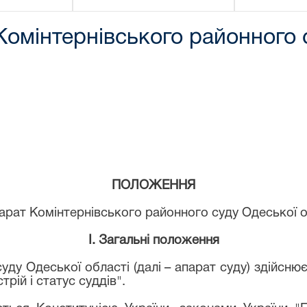
омінтернівського районного с
Рішенн
Комінтернівс
суду Одесь
№ 
ПОЛОЖЕННЯ
парат
Комінтернівського районного суду Одеської 
I. Загальні положення
уду Одеської області (далі – апарат суду) здійсню
рій і статус суддів".