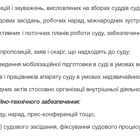
цій і зауважень, висловлених на зборах суддів суд
дових засідань, робочих нарад, міжнародних зустрі
ктивних і поточних планів роботи суду, забезпеченні
пропозицій, заяв і скарг, що надходять до суду;
ведення мобілізаційної підготовки в суді в умовах 
в і працівників апарату суду в умовах надзвичайних
них актів стосовно організації внутрішньої діяльно
йно-технічного забезпечення:
ду, нарад, прес-конференцій тощо;
) судового засідання, фіксування судового процесу