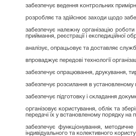
забезпечує ведення контрольних примірни
розробляє та здійснює заходи щодо забе
забезпечує належну організацію роботи 
приймання, реєстрації і експедиційної об
аналізує, опрацьовує та доставляє служ
впроваджує передові технології організац
забезпечує опрацювання, друкування, тира
забезпечує розсилання в установленому 
забезпечує підготовку і складання докуме
організовує користування, облік та збер
передачі їх у встановленому порядку на 
забезпечує функціонування, методичне 
індивідуального та колективного користу