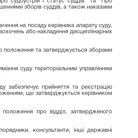
Про судоустрій і статус суддів" та "Про
шеннями зборів суддів, а також наказами
ачення на посаду керівника апарату суду,
 заохочень або накладення дисциплінарних
ого положення та затверджується зборами
римання суду територіальним управлінням
.
у забезпечує прийняття та реєстрацію
оложенням, що затверджується керівником
і положення про відділ, затвердженого
порядники, консультанти, інші державні