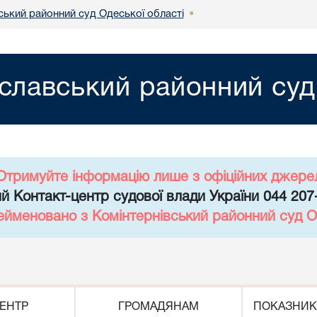
ький районний суд Одеської області
•
лавський районний суд 
Отримуйте інформацію лише з офіційних джере
й Контакт-центр судової влади України 044 207
ейменовано з Комінтернівський районний суд О
ЕНТР
ГРОМАДЯНАМ
ПОКАЗНИК