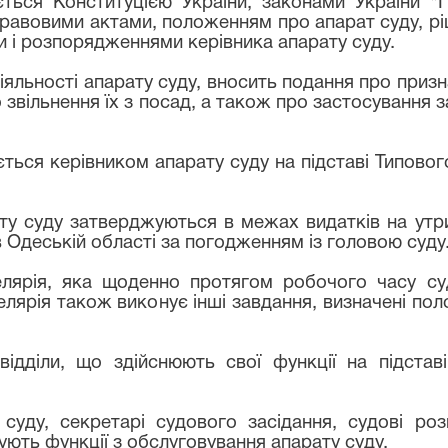
ється Конституцією України, законами України "
авовими актами, положенням про апарат суду, рі
и і розпорядженнями керівника апарату суду.
іяльності апарату суду, вносить подання про призн
о звільнення їх з посад, а також про застосування
ться керівником апарату суду на підставі Типов
ату суду затверджуються в межах видатків на ут
в Одеській області за погодженням із головою суду
лярія, яка щоденно протягом робочого часу суд
елярія також виконує інші завдання, визначені п
ідділи, що здійснюють свої функції на підстав
суду, секретарі судового засідання, судові роз
ують функції з обслуговування апарату суду.