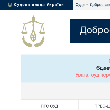
Доброславс
Судова влада України
Суди
•
Доброс
Єдини
Увага, суд пер
ПРО СУД
ПРЕС-Ц