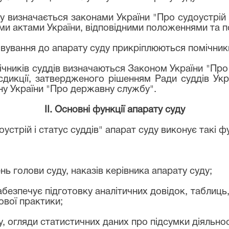
у визначається законами України "Про судоустрій 
и актами України, відповідними положеннями та п
вування до апарату суду прикріплюються помічники
ічників суддів визначаються Законом України "Про 
сдикції, затвердженого рішенням Ради суддів Ук
ну України "Про державну службу".
IІ. Основні функції апарату суду
устрій і статус суддів" апарат суду виконує такі ф
ь голови суду, наказів керівника апарату суду;
безпечує підготовку аналітичних довідок, таблиць,
ової практики;
, огляди статистичних даних про підсумки діяльнос