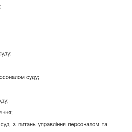
;
суду;
ерсоналом суду;
уду;
ення;
суді з питань управління персоналом та