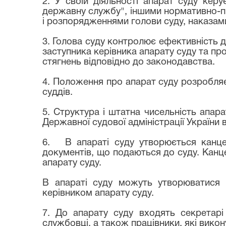
2. У своїй діяльності апарат суду керу
державну службу", іншими нормативно-пр
і розпорядженнями голови суду, наказам
3. Голова суду контролює ефективність д
заступника керівника апарату суду та пр
стягнень відповідно до законодавства.
4. Положення про апарат суду розробляє
суддів.
5. Структура і штатна чисельність апар
Державної судової адміністрації України 
6. В апараті суду утворюється канце
документів, що подаються до суду. Канц
апарату суду.
В апараті суду можуть утворюватися в
керівником апарату суду.
7. До апарату суду входять секретарі 
службовці, а також працівники, які викон