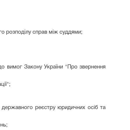
го розподілу справ між суддями;
 до вимог Закону України "Про звернення
ії";
го державного реєстру юридичних осіб та
нь;