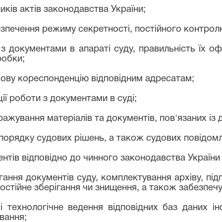
ків актів законодавства України;
зпечення режиму секретності, постійного контрол
з документами в апараті суду, правильність їх 
робки;
бову кореспонденцію відповідним адресатам;
ії роботи з документами в суді;
жування матеріалів та документів, пов'язаних із д
порядку судових рішень, а також судових повідомл
нтів відповідно до чинного законодавства України та
ігання документів суду, комплектування архіву, під
постійне зберігання чи знищення, а також забезпе
і технологічне ведення відповідних баз даних 
вання;