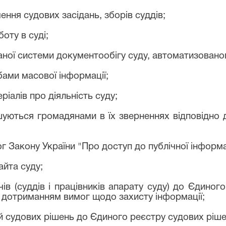
ення судових засідань, зборів суддів;
оту в суді;
ної системи документообігу суду, автоматизовано
бами масової інформації;
іалів про діяльність суду;
шуються громадянами в їх зверненнях відповідно
 Закону України "Про доступ до публічної інформац
айта суду;
чів (суддів і працівників апарату суду) до Єдино
за дотриманням вимог щодо захисту інформації;
й судових рішень до Єдиного реєстру судових ріше