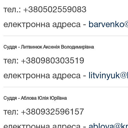
тел.: +380502559083
електронна адреса -
barvenko@
Суддя - Литвинюк Аксенія Володимирівна
тел: +380980303519
електронна адреса -
litvinyuk
Суддя - Аблова Юлія Юріївна
тел: +380932596157
електронна адреса -
ablova@km