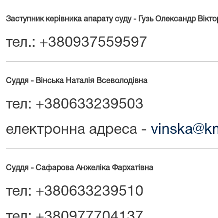
Заступник керівника апарату суду - Гузь Олександр Вікт
тел.: +380937559597
Суддя - Вінська Наталія Всеволодівна
тел: +380633239503
електронна адреса -
vinska@km
Суддя - Сафарова Анжеліка Фархатівна
тел: +380633239510
тел: +380977704137