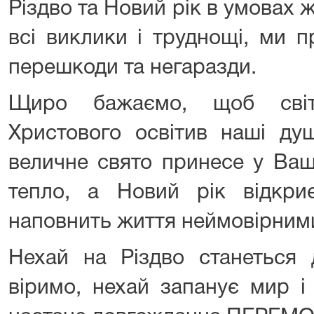
Різдво та Новий рік в умовах ж
всі виклики і труднощі, ми 
перешкоди та негаразди.
Щиро бажаємо, щоб світ
Христового освітив наші ду
величне свято принесе у Ваш
тепло, а Новий рік відкри
наповнить життя неймовірним
Нехай на Різдво станеться
віримо, нехай запанує мир і 