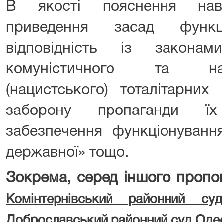
В якості пояснення наво
приведення засад функц
відповідність із закона
комуністичного та націо
(нацистського) тоталітарних
заборону пропаганди їх
забезпечення функціонуванн
державної» тощо.
Зокрема, серед іншого пропо
Комінтернівський районний су
Доброславський районний суд Одес