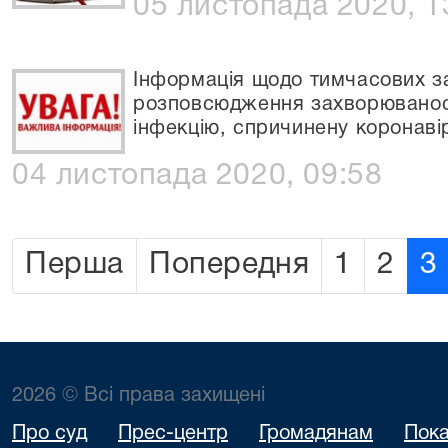
05 листопада 2020, 1
Інформація щодо тимчасових з
розповсюдження захворюваност
інфекцію, спричинену коронав
04 листопада 2020, 09:58
Перша
Попередня
1
2
3
2026 © Всі права захищені
Про суд
Прес-центр
Громадянам
Пока