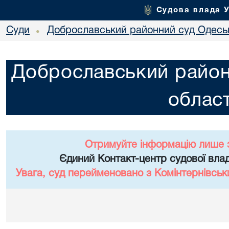
Судова влада 
Суди
Доброславський районний суд Одеськ
•
Доброславський район
област
Отримуйте інформацію лише 
Єдиний Контакт-центр судової влад
Увага, суд перейменовано з Комінтернівськ