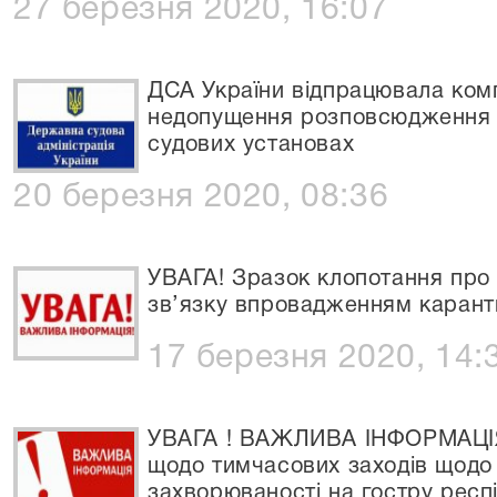
27 березня 2020, 16:07
ДСА України відпрацювала ком
недопущення розповсюдження 
судових установах
20 березня 2020, 08:36
УВАГА! Зразок клопотання про 
зв’язку впровадженням карант
17 березня 2020, 14:
УВАГА ! ВАЖЛИВА ІНФОРМАЦІЯ 
щодо тимчасових заходів щод
захворюваності на гостру респ