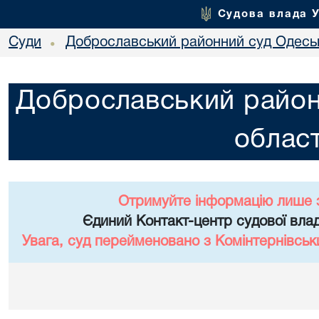
Судова влада 
Суди
Доброславський районний суд Одеськ
•
Доброславський район
област
Отримуйте інформацію лише 
Єдиний Контакт-центр судової влад
Увага, суд перейменовано з Комінтернівськ