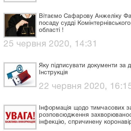
Вітаємо Сафарову Анжеліку Фа
посаду судді Комінтернівськог
області !
25 червня 2020, 14:31
Яку підписувати документи за 
Інструкція
22 червня 2020, 16:1
Інформація щодо тимчасових з
розповсюдження захворюваност
інфекцію, спричинену коронав