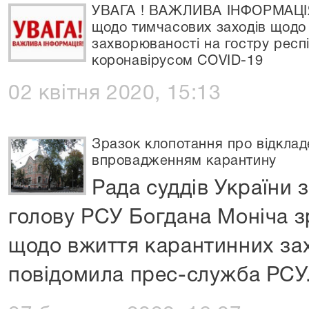
УВАГА ! ВАЖЛИВА ІНФОРМАЦІЯ 
щодо тимчасових заходів щод
захворюваності на гостру респ
коронавірусом COVID-19
02 квітня 2020, 15:13
Зразок клопотання про відклад
впровадженням карантину
Рада суддів України 
голову РСУ Богдана Моніча з
щодо вжиття карантинних зах
повідомила прес-служба РСУ