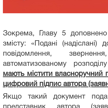
Зокрема, Главу 5 доповнено
змісту: «Подані (надіслані) 
повідомлення, зверненн
автоматизованому розподі
мають містити власноручний 
цифровий підпис автора (заяв
Якщо такий документ пода
представник автора (заяв