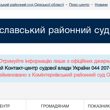
ький районний суд Одеської області
Прес-центр
Новини
•
•
лавський районний суд 
Отримуйте інформацію лише з офіційних джере
й Контакт-центр судової влади України 044 207
ейменовано з Комінтернівський районний суд О
ЕНТР
ГРОМАДЯНАМ
ПОКАЗНИК