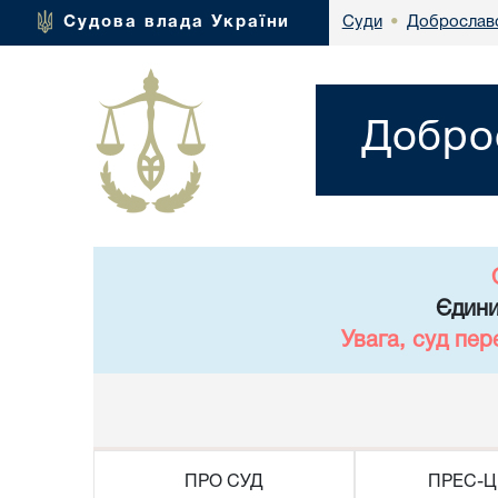
Доброславс
Судова влада України
Суди
•
Доброс
Єдини
Увага, суд пер
ПРО СУД
ПРЕС-Ц