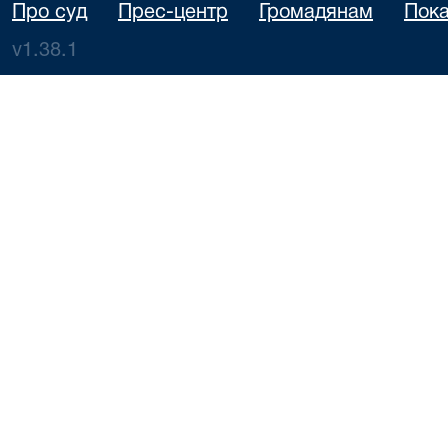
Про суд
Прес-центр
Громадянам
Пока
v1.38.1