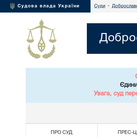
Доброславс
Судова влада України
Суди
•
Доброс
Єдини
Увага, суд пер
ПРО СУД
ПРЕС-Ц