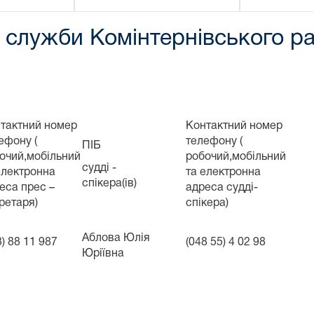
 служби Комінтернівського ра
тактний номер
Контактний номер
ефону (
телефону (
ПІБ
очий,мобільний
робочий,мобільний
судді -
електронна
та електронна
спікера(ів)
еса прес –
адреса судді-
ретаря)
спікера)
Аблова Юлія
3) 88 11 987
(048 55) 4 02 98
Юріївна