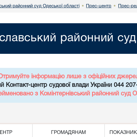
ький районний суд Одеської області
Прес-центр
Прес-ре
•
•
лавський районний суд 
Отримуйте інформацію лише з офіційних джере
й Контакт-центр судової влади України 044 207
ейменовано з Комінтернівський районний суд О
ЕНТР
ГРОМАДЯНАМ
ПОКАЗНИК