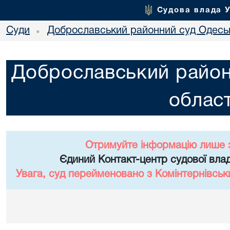
Судова влада 
Суди
Доброславський районний суд Одеськ
•
Доброславський район
област
Отримуйте інформацію лише 
Єдиний Контакт-центр судової влад
Увага, суд перейменовано з Комінтернівськ