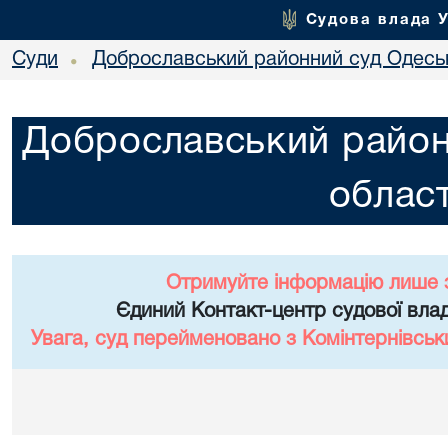
Судова влада 
Суди
Доброславський районний суд Одеськ
•
Доброславський район
област
Отримуйте інформацію лише 
Єдиний Контакт-центр судової влад
Увага, суд перейменовано з Комінтернівськ